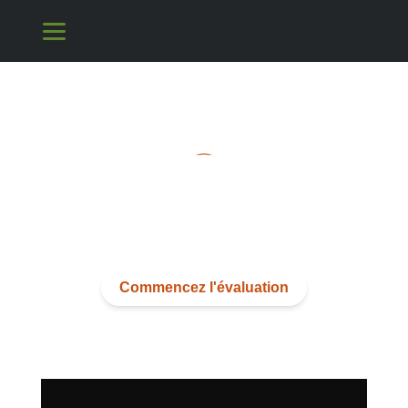
Vous n'êtes pas sûr d'où commencer ?
Nous sommes ici pour vous accompagner pas à pas
Commencez l'évaluation